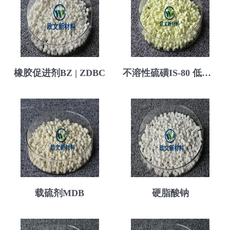
橡胶促进剂BZ | ZDBC
不溶性硫磺IS-80 低VOC
载硫剂MDB
硬脂酸钠