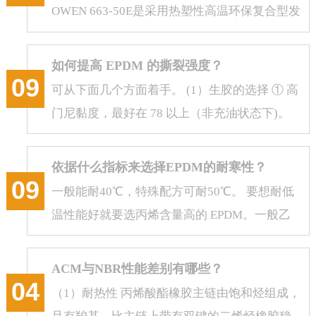
OWEN 663-50E是采用热塑性高温环保复合型发
泡剂与EVA载体及其它精细化合物制成的综合
体。...
如何提高 EPDM 的撕裂强度？
09
可从下面几个方面着手。 (1）生胶的选择 ① 高
门尼黏度，最好在 78 以上（非充油状态下)。
② 高乙烯含量，最好在62%~65% ...
依据什么指标来选择EPDM的耐寒性？
09
一般能耐40℃，特殊配方可耐50℃。 要想耐低
温性能好就要选丙烯含量高的 EPDM。一般乙
烯含量是决定性因素， 控制在50%左右...
ACM与NBR性能差别有哪些？
04
（1）耐热性 丙烯酸酯橡胶主链由饱和烃组成，